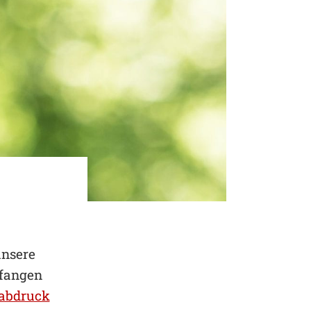
unsere
 fangen
abdruck