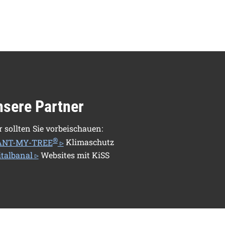
nsere Partner
r sollten Sie vorbeischauen:
®
ANT-MY-TREE
Klimaschutz
italbanal
Websites mit KiSS