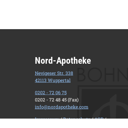
Nord-Apotheke
Nevigeser Str. 338
42113 Wuppertal
0202 - 72 06 75
0202 - 72 48 45 (Fax)
info@nordapotheke.com
Impressum
/
Datenschutz
/
AGB
/
Barrierefreiheit