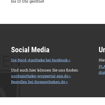
bis 13 Uhr geöffnet
Social Media
U
Die Nord-Apotheke bei facebook
Hie
PL
Und auch hier können Sie uns finden:
dig
nordapotheke-wuppertal-app.de
Bestellen bei ihreapotheken.de